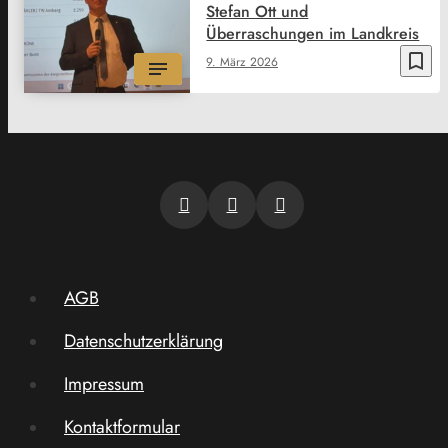
Stefan Ott und
Überraschungen im Landkreis
bookmark_border
9. März 2026
AGB
Datenschutzerklärung
Impressum
Kontaktformular