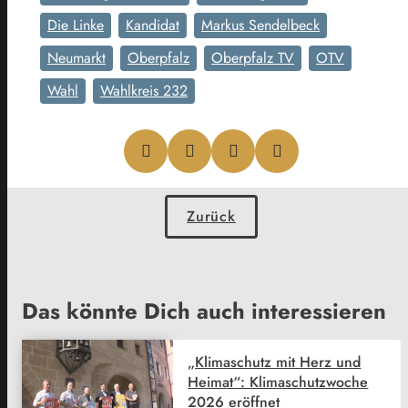
Die Linke
Kandidat
Markus Sendelbeck
Neumarkt
Oberpfalz
Oberpfalz TV
OTV
Wahl
Wahlkreis 232
Zurück
Das könnte Dich auch interessieren
„Klimaschutz mit Herz und
Heimat“: Klimaschutzwoche
2026 eröffnet