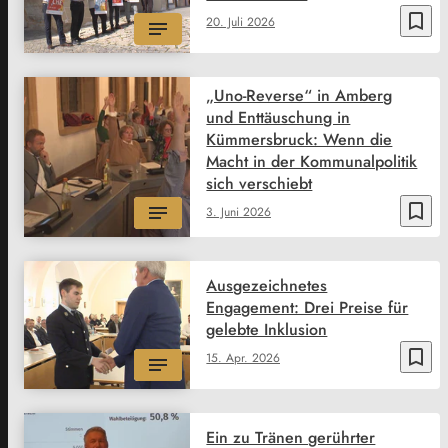
bookmark_border
20. Juli 2026
„Uno-Reverse“ in Amberg
und Enttäuschung in
Kümmersbruck: Wenn die
Macht in der Kommunalpolitik
sich verschiebt
bookmark_border
3. Juni 2026
Ausgezeichnetes
Engagement: Drei Preise für
gelebte Inklusion
bookmark_border
15. Apr. 2026
Ein zu Tränen gerührter