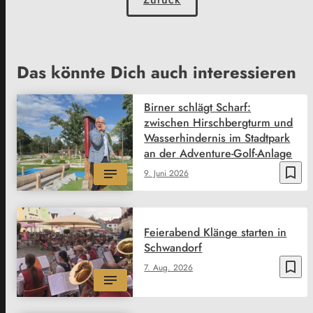
Das könnte Dich auch interessieren
Birner schlägt Scharf:
zwischen Hirschbergturm und
Wasserhindernis im Stadtpark
an der Adventure-Golf-Anlage
bookmark_border
9. Juni 2026
Feierabend Klänge starten in
Schwandorf
bookmark_border
7. Aug. 2026