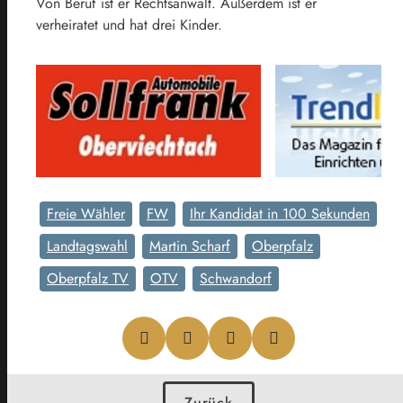
Von Beruf ist er Rechtsanwalt. Außerdem ist er
verheiratet und hat drei Kinder.
Freie Wähler
FW
Ihr Kandidat in 100 Sekunden
Landtagswahl
Martin Scharf
Oberpfalz
Oberpfalz TV
OTV
Schwandorf
Zurück