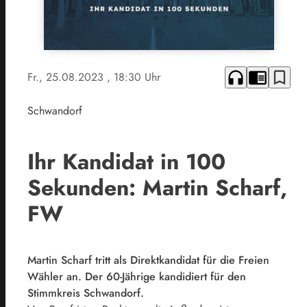
headphones
chrome_reader_mode
bookmark_border
Fr., 25.08.2023
, 18:30 Uhr
Schwandorf
Ihr Kandidat in 100
Sekunden: Martin Scharf,
FW
Martin Scharf tritt als Direktkandidat für die Freien
Wähler an. Der 60-Jährige kandidiert für den
Stimmkreis Schwandorf.