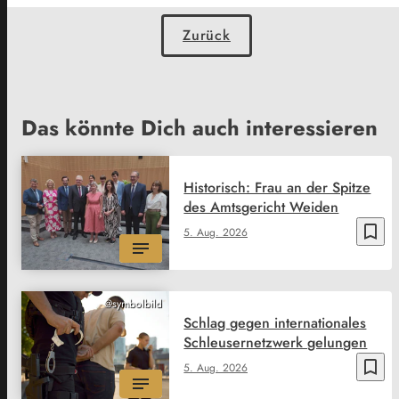
Zurück
Das könnte Dich auch interessieren
Historisch: Frau an der Spitze
des Amtsgericht Weiden
bookmark_border
5. Aug. 2026
@symbolbild
Schlag gegen internationales
Schleusernetzwerk gelungen
bookmark_border
5. Aug. 2026