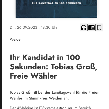
headphones
chrome_reader_mode
bookmark_border
Di., 26.09.2023
, 18:30 Uhr
Weiden
Ihr Kandidat in 100
Sekunden: Tobias Groß,
Freie Wähler
Tobias Groß tritt bei der Landtagswahl für die Freien
Wähler im Stimmkreis Weiden an.
Der 42-Jährige ist IT-Systemelektroniker im Bereich