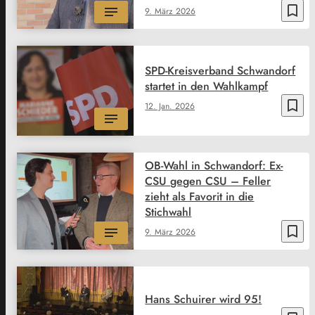
bookmark_border
9. März 2026
SPD-Kreisverband Schwandorf
startet in den Wahlkampf
bookmark_border
12. Jan. 2026
OB-Wahl in Schwandorf: Ex-
CSU gegen CSU – Feller
zieht als Favorit in die
Stichwahl
bookmark_border
9. März 2026
Hans Schuirer wird 95!