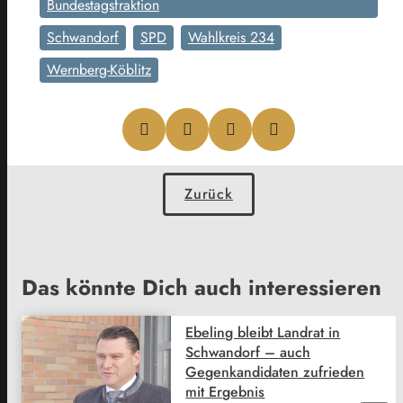
Bundestagsfraktion
Schwandorf
SPD
Wahlkreis 234
Wernberg-Köblitz
Zurück
Das könnte Dich auch interessieren
Ebeling bleibt Landrat in
Schwandorf – auch
Gegenkandidaten zufrieden
mit Ergebnis