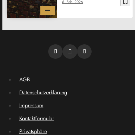
bookmark_border
6. Feb. 2026
AGB
Datenschutzerklärung
Impressum
Kontaktformular
Privatsphäre