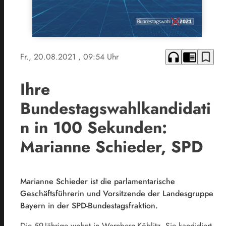
headphones
chrome_reader_mode
bookmark_border
Fr., 20.08.2021
, 09:54 Uhr
Ihre
Bundestagswahlkandidati
n in 100 Sekunden:
Marianne Schieder, SPD
Marianne Schieder ist die parlamentarische
Geschäftsführerin und Vorsitzende der Landesgruppe
Bayern in der SPD-Bundestagsfraktion.
Die 59-Jährige wohnt in Wernberg-Köblitz. Sie kandidiert