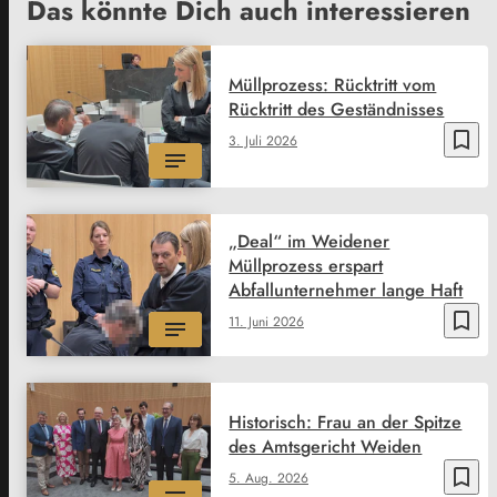
Das könnte Dich auch interessieren
Müllprozess: Rücktritt vom
Rücktritt des Geständnisses
bookmark_border
3. Juli 2026
„Deal“ im Weidener
Müllprozess erspart
Abfallunternehmer lange Haft
bookmark_border
11. Juni 2026
Historisch: Frau an der Spitze
des Amtsgericht Weiden
bookmark_border
5. Aug. 2026