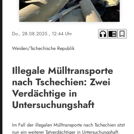
headphones
chrome_reader_mode
bookmark_border
Do., 28.08.2025
, 12:44 Uhr
Weiden/Tschechische Republik
Illegale Mülltransporte
nach Tschechien: Zwei
Verdächtige in
Untersuchungshaft
Im Fall der illegalen Mülltransporte nach Tschechien sitzt
nun ein weiterer Tatverdächtiger in Untersuchungshaft.