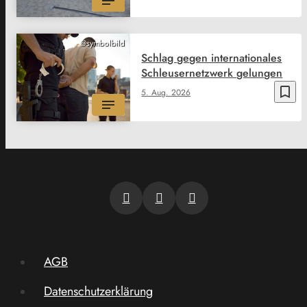
@symbolbild
Schlag gegen internationales
Schleusernetzwerk gelungen
bookmark_border
5. Aug. 2026
AGB
Datenschutzerklärung