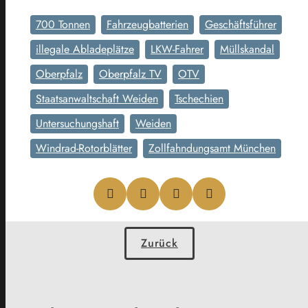
700 Tonnen
Fahrzeugbatterien
Geschäftsführer
illegale Abladeplätze
LKW-Fahrer
Müllskandal
Oberpfalz
Oberpfalz TV
OTV
Staatsanwaltschaft Weiden
Tschechien
Untersuchungshaft
Weiden
Windrad-Rotorblätter
Zollfahndungsamt München
Zurück