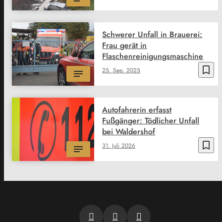
Schwerer Unfall in Brauerei:
Frau gerät in
Flaschenreinigungsmaschine
bookmark_border
25. Sep. 2025
Autofahrerin erfasst
Fußgänger: Tödlicher Unfall
bei Waldershof
bookmark_border
31. Juli 2026