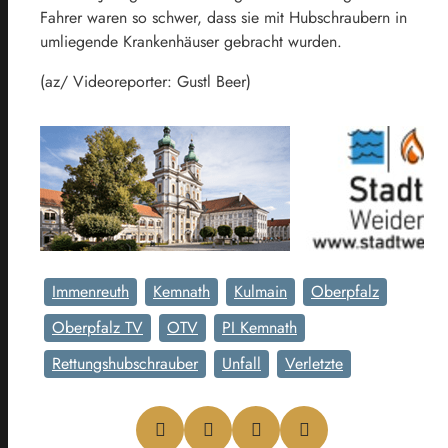
Fahrer waren so schwer, dass sie mit Hubschraubern in
umliegende Krankenhäuser gebracht wurden.
(az/ Videoreporter: Gustl Beer)
Immenreuth
Kemnath
Kulmain
Oberpfalz
Oberpfalz TV
OTV
PI Kemnath
Rettungshubschrauber
Unfall
Verletzte