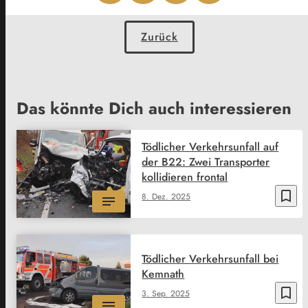
Zurück
Das könnte Dich auch interessieren
Tödlicher Verkehrsunfall auf
der B22: Zwei Transporter
kollidieren frontal
bookmark_border
8. Dez. 2025
Tödlicher Verkehrsunfall bei
Kemnath
bookmark_border
3. Sep. 2025