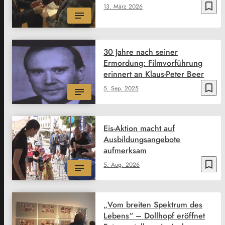
bookmark_border
13. März 2026
30 Jahre nach seiner
Ermordung: Filmvorführung
erinnert an Klaus-Peter Beer
bookmark_border
5. Sep. 2025
Eis-Aktion macht auf
Ausbildungsangebote
aufmerksam
bookmark_border
5. Aug. 2026
„Vom breiten Spektrum des
Lebens“ – Dollhopf eröffnet