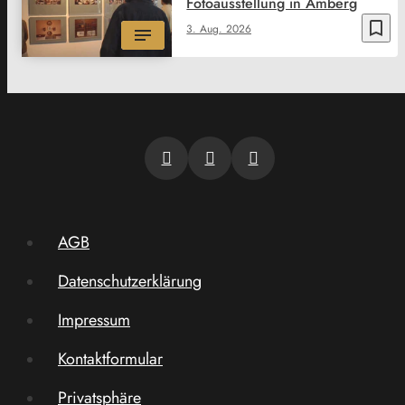
Fotoausstellung in Amberg
bookmark_border
3. Aug. 2026
AGB
Datenschutzerklärung
Impressum
Kontaktformular
Privatsphäre