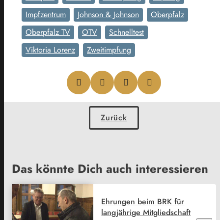
Impfzentrum
Johnson & Johnson
Oberpfalz
Oberpfalz TV
OTV
Schnelltest
Viktoria Lorenz
Zweitimpfung
Zurück
Das könnte Dich auch interessieren
Ehrungen beim BRK für
langjährige Mitgliedschaft