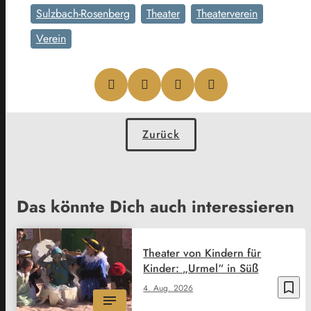
Sulzbach-Rosenberg
Theater
Theaterverein
Verein
Zurück
Das könnte Dich auch interessieren
Theater von Kindern für
Kinder: „Urmel“ in Süß
bookmark_border
4. Aug. 2026