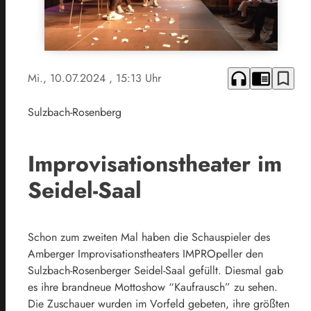
headphones
chrome_reader_mode
bookmark_border
Mi., 10.07.2024
, 15:13 Uhr
Sulzbach-Rosenberg
Improvisationstheater im
Seidel-Saal
Schon zum zweiten Mal haben die Schauspieler des
Amberger Improvisationstheaters IMPROpeller den
Sulzbach-Rosenberger Seidel-Saal gefüllt. Diesmal gab
es ihre brandneue Mottoshow “Kaufrausch” zu sehen.
Die Zuschauer wurden im Vorfeld gebeten, ihre größten