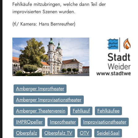
Fehlkäufe mitzubringen, welche dann Teil der
improvisierten Szenen wurden.
(tl/ Kamera: Hans Bernreuther)
Amberger Improtheater
Amberger Improvisationstheater
Amberger Theaterverein
Fehlkauf
Fehlkäufee
IMPROpeller
Improtheater
Improvisationstheater
Oberpfalz
Oberpfalz TV
OTV
Seidel-Saal