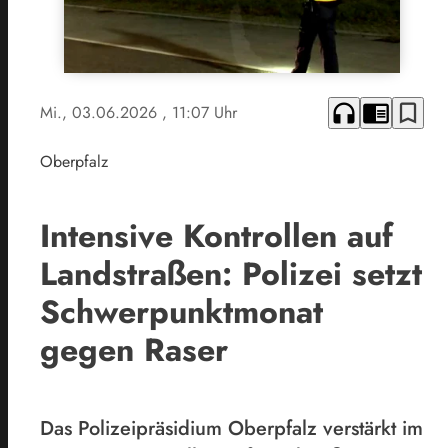
headphones
chrome_reader_mode
bookmark_border
Mi., 03.06.2026
, 11:07 Uhr
Oberpfalz
Intensive Kontrollen auf
Landstraßen: Polizei setzt
Schwerpunktmonat
gegen Raser
Das Polizeipräsidium Oberpfalz verstärkt im