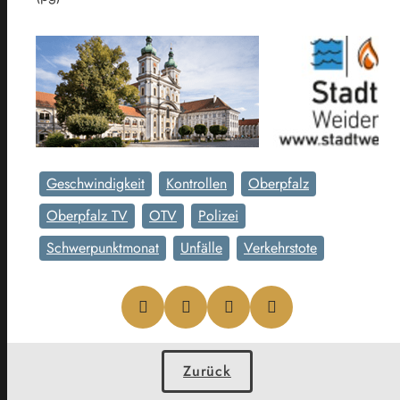
Geschwindigkeit
Kontrollen
Oberpfalz
Oberpfalz TV
OTV
Polizei
Schwerpunktmonat
Unfälle
Verkehrstote
Zurück