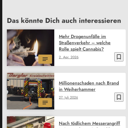
Das könnte Dich auch interessieren
Mehr Drogenunfälle im
Straßenverkehr – welche
Rolle spielt Cannabis?
bookmark_border
2. Apr. 2026
Millionenschaden nach Brand
in Weiherhammer
bookmark_border
27. Juli 2026
Nach tödlichem Messerangriff