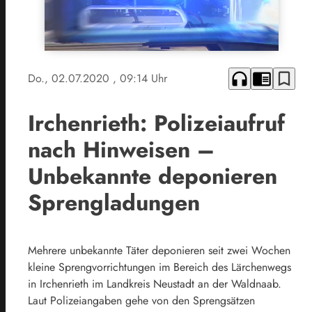
headphones
chrome_reader_mode
bookmark_border
Do., 02.07.2020
, 09:14 Uhr
Irchenrieth: Polizeiaufruf
nach Hinweisen –
Unbekannte deponieren
Sprengladungen
Mehrere unbekannte Täter deponieren seit zwei Wochen
kleine Sprengvorrichtungen im Bereich des Lärchenwegs
in Irchenrieth im Landkreis Neustadt an der Waldnaab.
Laut Polizeiangaben gehe von den Sprengsätzen