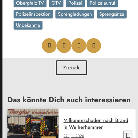
Oberpfalz TV
OTV
Polizei
Polizeiaufruf
Polizeiinspektion
Sprengladungen
Sprengsätze
Unbekannte
Zurück
Das könnte Dich auch interessieren
Millionenschaden nach Brand
in Weiherhammer
bookmark_border
27. Juli 2026