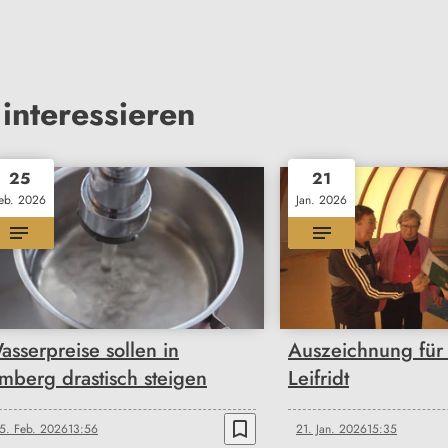
interessieren
25
21
eb. 2026
Jan. 2026
asserpreise sollen in
Auszeichnung für 
mberg drastisch steigen
Leifridt
bookmark_border
5. Feb. 2026
13:56
21. Jan. 2026
15:35