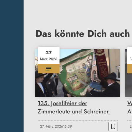
Das könnte Dich auch 
27
März 2026
F
135. Josefifeier der
W
Zimmerleute und Schreiner
A
bookmark_border
27. März 2026
16:39
2