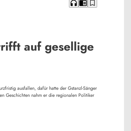
headphones
chrome_reader_mode
bookmark_border
rifft auf gesellige
fristig ausfallen, dafür hatte der Gstanzl-Sänger
gen Geschichten nahm er die regionalen Politiker