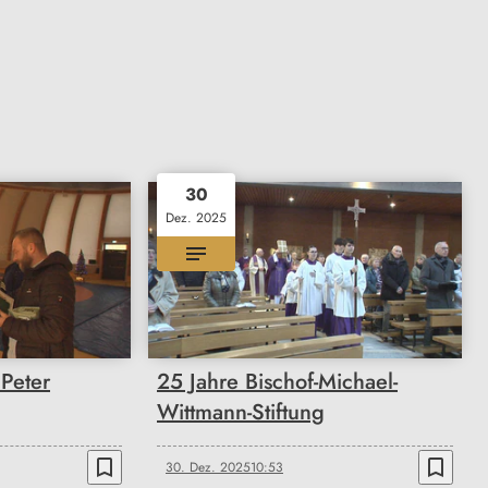
30
Dez. 2025
Peter
25 Jahre Bischof-Michael-
Wittmann-Stiftung
bookmark_border
bookmark_border
30. Dez. 2025
10:53