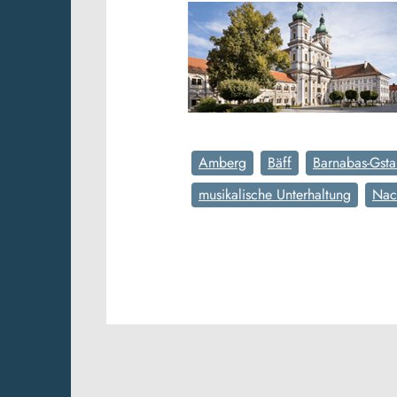
Amberg
Bäff
Barnabas-Gsta
musikalische Unterhaltung
Nac