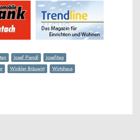
ten
Josef Piendl
Josefitag
er
Winkler Bräuwirt
Wirtshaus