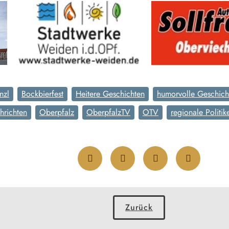
nzl
Bockbierfest
Heitere Geschichten
humorvolle Geschich
hrichten
Oberpfalz
OberpfalzTV
OTV
regionale Politik
Zurück