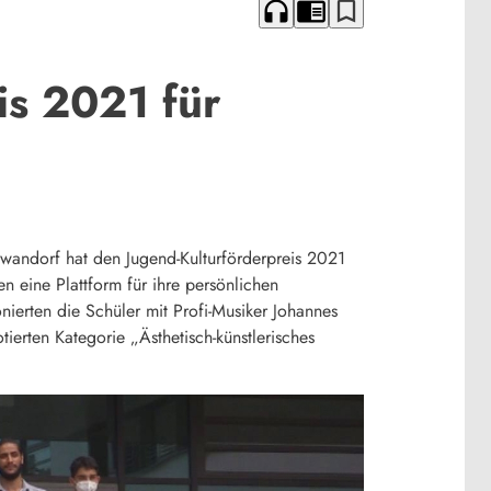
headphones
chrome_reader_mode
bookmark_border
is 2021 für
chwandorf hat den Jugend-Kulturförderpreis 2021
 eine Plattform für ihre persönlichen
ierten die Schüler mit Profi-Musiker Johannes
ierten Kategorie „Ästhetisch-künstlerisches