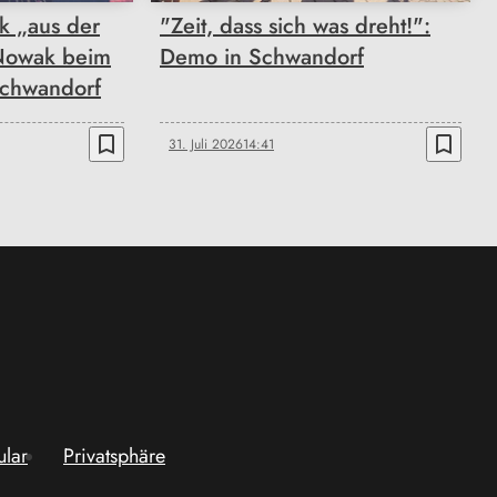
k „aus der
"Zeit, dass sich was dreht!":
Nowak beim
Demo in Schwandorf
Schwandorf
bookmark_border
bookmark_border
31. Juli 2026
14:41
ular
Privatsphäre