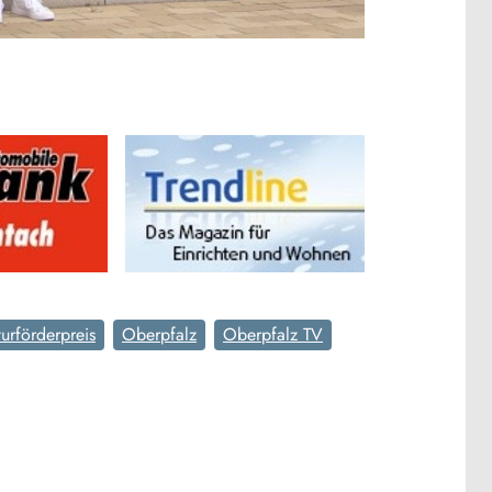
turförderpreis
Oberpfalz
Oberpfalz TV