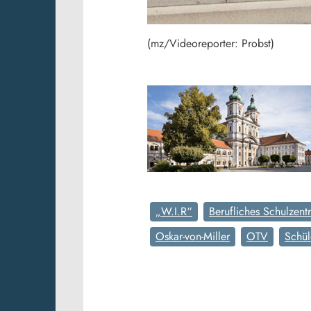
(mz/Videoreporter: Probst)
„W.I.R“
Berufliches Schulzent
Oskar-von-Miller
OTV
Schül