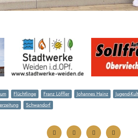
rum
Flüchtlinge
Franz Löffler
Johannes Hainz
Jugend-Kul
erzeitung
Schwandorf