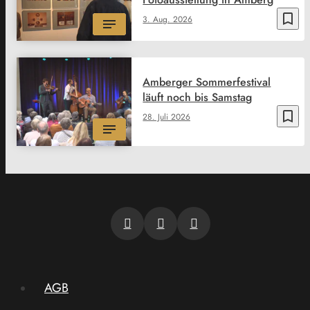
bookmark_border
3. Aug. 2026
Amberger Sommerfestival
läuft noch bis Samstag
bookmark_border
28. Juli 2026
AGB