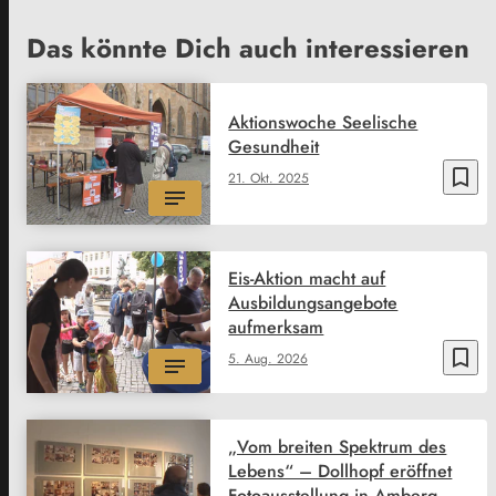
Das könnte Dich auch interessieren
Aktionswoche Seelische
Gesundheit
bookmark_border
21. Okt. 2025
Eis-Aktion macht auf
Ausbildungsangebote
aufmerksam
bookmark_border
5. Aug. 2026
„Vom breiten Spektrum des
Lebens“ – Dollhopf eröffnet
Fotoausstellung in Amberg