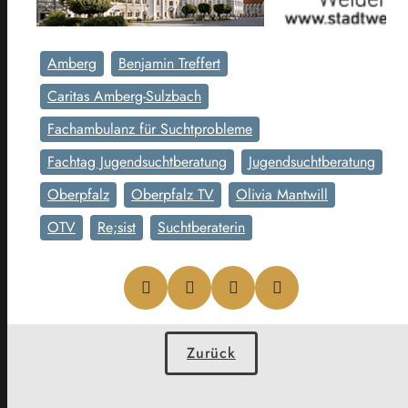
Amberg
Benjamin Treffert
Caritas Amberg-Sulzbach
Fachambulanz für Suchtprobleme
Fachtag Jugendsuchtberatung
Jugendsuchtberatung
Oberpfalz
Oberpfalz TV
Olivia Mantwill
OTV
Re;sist
Suchtberaterin
Zurück