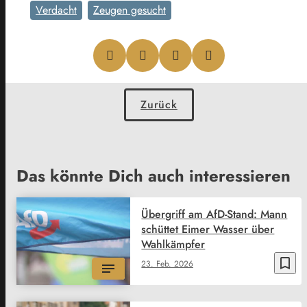
Verdacht
Zeugen gesucht
Zurück
Das könnte Dich auch interessieren
Übergriff am AfD-Stand: Mann
schüttet Eimer Wasser über
Wahlkämpfer
bookmark_border
23. Feb. 2026