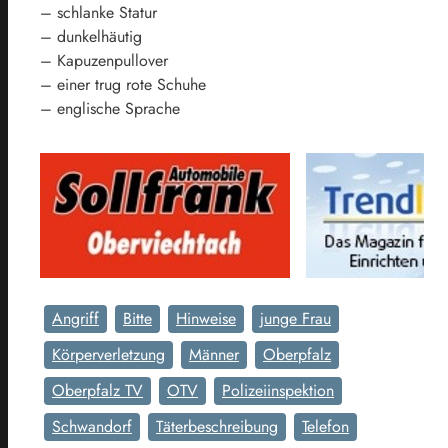
– schlanke Statur
– dunkelhäutig
– Kapuzenpullover
– einer trug rote Schuhe
– englische Sprache
Angriff
Bitte
Hinweise
junge Frau
Körperverletzung
Männer
Oberpfalz
Oberpfalz TV
OTV
Polizeiinspektion
Schwandorf
Täterbeschreibung
Telefon