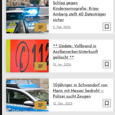
Schlag gegen
Kinderpornografie: Kripo
Amberg stellt 40 Datenträger
sicher
bookmark_border
2. Feb. 2026
** Update: Vollbrand in
Asylbewerber-Unterkunft
gelöscht **
bookmark_border
15. Jan. 2026
10-Jähriger in Schwandorf von
Mann mit Messer bedroht –
Polizei sucht Zeugen
bookmark_border
12. Dez. 2025