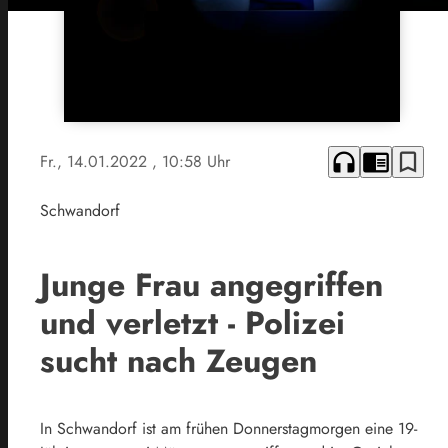
headphones
chrome_reader_mode
bookmark_border
Fr., 14.01.2022
, 10:58 Uhr
Schwandorf
Junge Frau angegriffen
und verletzt - Polizei
sucht nach Zeugen
In Schwandorf ist am frühen Donnerstagmorgen eine 19-