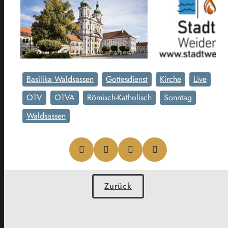
Basilika Waldsassen
Gottesdienst
Kirche
Live
OTV
OTVA
Römisch-Katholisch
Sonntag
Waldsassen
Zurück