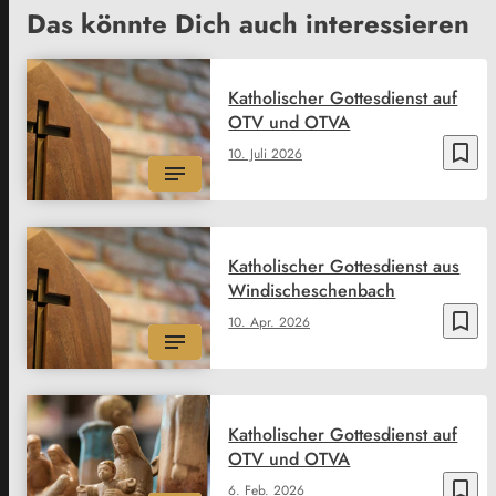
Das könnte Dich auch interessieren
Katholischer Gottesdienst auf
OTV und OTVA
bookmark_border
10. Juli 2026
Katholischer Gottesdienst aus
Windischeschenbach
bookmark_border
10. Apr. 2026
Katholischer Gottesdienst auf
OTV und OTVA
bookmark_border
6. Feb. 2026