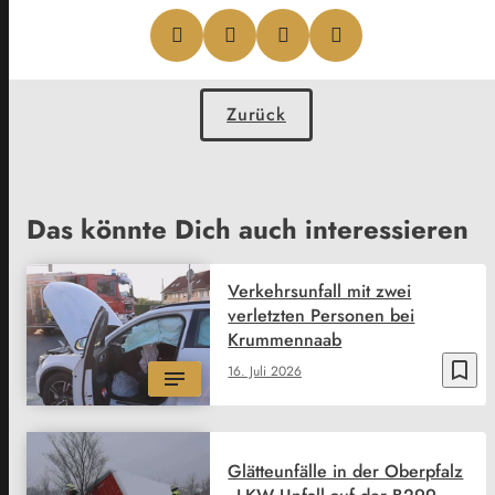
Zurück
Das könnte Dich auch interessieren
Verkehrsunfall mit zwei
verletzten Personen bei
Krummennaab
bookmark_border
16. Juli 2026
Glätteunfälle in der Oberpfalz