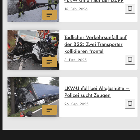
- LKW Unfall auf der B299
bookmark_border
16. Feb. 2026
Tödlicher Verkehrsunfall auf
der B22: Zwei Transporter
kollidieren frontal
bookmark_border
8. Dez. 2025
LKW-Unfall bei Altglashütte –
Polizei sucht Zeugen
bookmark_border
26. Sep. 2025