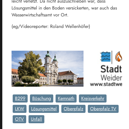
leicht verletzt. Da nicht auszuschließen war, dass
Lösungsmittel in den Boden versickerten, war auch das
Wasserwirtschaftsamt vor Ort.
(eg/Videoreporter: Roland Wellenhöfer)
B299
Böschung
Kemnath
Kreisverkehr
LKW
Lösungsmittel
Oberpfalz
Oberpfalz TV
OTV
Unfall