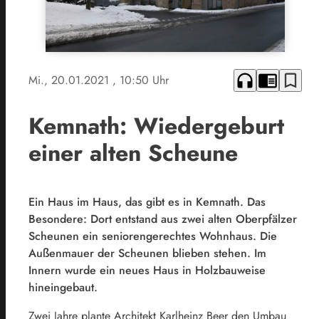
headphones
chrome_reader_mode
bookmark_border
Mi., 20.01.2021
, 10:50 Uhr
Kemnath: Wiedergeburt
einer alten Scheune
Ein Haus im Haus, das gibt es in Kemnath. Das
Besondere: Dort entstand aus zwei alten Oberpfälzer
Scheunen ein seniorengerechtes Wohnhaus. Die
Außenmauer der Scheunen blieben stehen. Im
Innern wurde ein neues Haus in Holzbauweise
hineingebaut.
Zwei Jahre plante Architekt Karlheinz Beer den Umbau