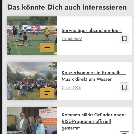
Das könnte Dich auch interessieren
Servus Sportabzeichen-Tour!
bookmark_border
20. Juli 2026
Konzertsommer in Kemnath –
Musik direkt am Wasser
bookmark_border
9. Juni 2026
Kemnath stärkt Gründerinnen:
RISE-Programm offiziell
gestartet