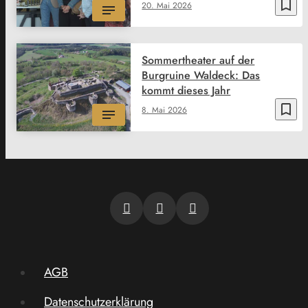
bookmark_border
20. Mai 2026
Sommertheater auf der
Burgruine Waldeck: Das
kommt dieses Jahr
bookmark_border
8. Mai 2026
AGB
Datenschutzerklärung