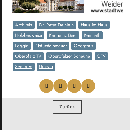
Architekt
Dr. Peter Deinlein
Haus im Haus
Holzbauweise
Karlheinz Beer
Kemnath
Loggia
Natursteinmauer
Oberpfalz
Oberpfalz TV
Oberpfälzer Scheune
OTV
Senioren
Umbau
Zurück