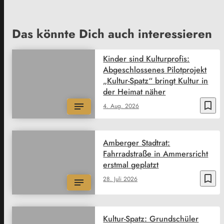
Das könnte Dich auch interessieren
Kinder sind Kulturprofis:
Abgeschlossenes Pilotprojekt
„Kultur-Spatz“ bringt Kultur in
der Heimat näher
bookmark_border
4. Aug. 2026
Amberger Stadtrat:
Fahrradstraße in Ammersricht
erstmal geplatzt
bookmark_border
28. Juli 2026
Kultur-Spatz: Grundschüler