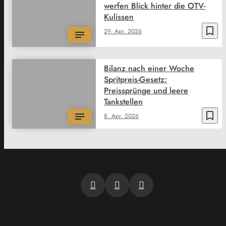
werfen Blick hinter die OTV-
Kulissen
bookmark_border
29. Apr. 2026
Bilanz nach einer Woche
Spritpreis-Gesetz:
Preissprünge und leere
Tankstellen
bookmark_border
8. Apr. 2026