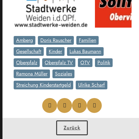
Amberg
Doris Rauscher
Familien
Gesellschaft
Kinder
Lukas Baumann
Oberpfalz
Oberpfalz TV
OTV
Politik
Ramona Müller
Soziales
Streichung Kinderstartgeld
Ulrike Scharf
Zurück