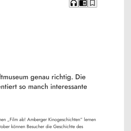
headphones
chrome_reader_mode
bookmark_border
dtmuseum genau richtig. Die
ntiert so manch interessante
en „Film ab! Amberger Kinogeschichten“ lernen
tober können Besucher die Geschichte des