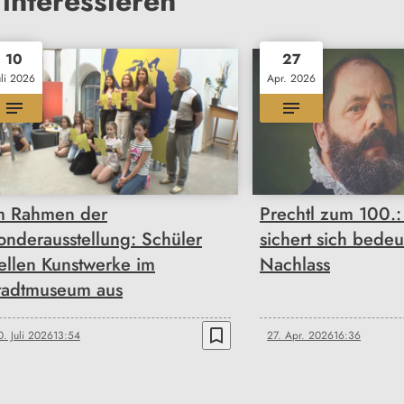
interessieren
10
27
uli 2026
Apr. 2026
m Rahmen der
Prechtl zum 100.
onderausstellung: Schüler
sichert sich bede
tellen Kunstwerke im
Nachlass
tadtmuseum aus
bookmark_border
0. Juli 2026
13:54
27. Apr. 2026
16:36