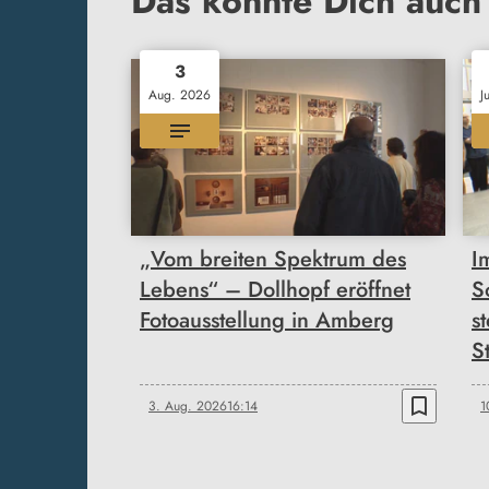
Das könnte Dich auch 
3
Aug. 2026
J
„Vom breiten Spektrum des
I
Lebens“ – Dollhopf eröffnet
S
Fotoausstellung in Amberg
s
S
bookmark_border
3. Aug. 2026
16:14
1