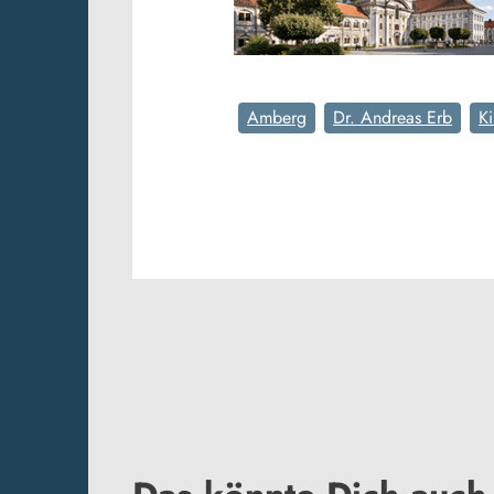
Amberg
Dr. Andreas Erb
K