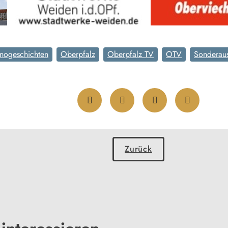
inogeschichten
Oberpfalz
Oberpfalz TV
OTV
Sonderaus
Zurück