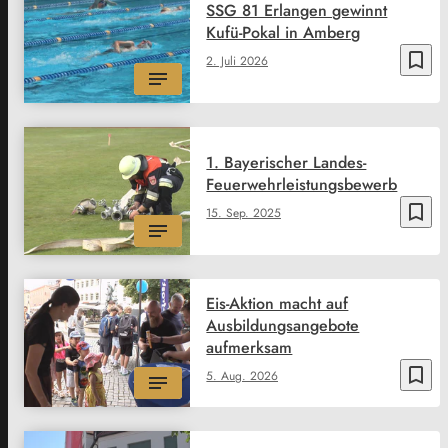
SSG 81 Erlangen gewinnt
Kufü-Pokal in Amberg
bookmark_border
2. Juli 2026
1. Bayerischer Landes-
Feuerwehrleistungsbewerb
bookmark_border
15. Sep. 2025
Eis-Aktion macht auf
Ausbildungsangebote
aufmerksam
bookmark_border
5. Aug. 2026