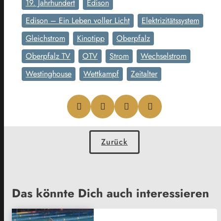
19. Jahrhundert
Edison
Edison – Ein Leben voller Licht
Elektrizitätssystem
Gleichstrom
Kinotipp
Oberpfalz
Oberpfalz TV
OTV
Strom
Wechselstrom
Westinghouse
Wettkampf
Zeitalter
Zurück
Das könnte Dich auch interessieren