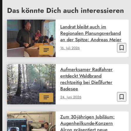
Das könnte Dich auch interessieren
Landrat bleibt auch im
Regionalen Planungsverband
an der Spitze: Andreas Meier
bookmark_border
16. Juli 2026
Aufmerksamer Radfahrer
entdeckt Waldbrand
rechtzeitig bei Dießfurter
Badesee
bookmark_border
24. Juni 2026
Zum 30-jährigen Jubiläum:
Augenheilkunde-Konzern
Alcon präsentiert neue