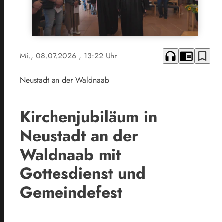
headphones
chrome_reader_mode
bookmark_border
Mi., 08.07.2026
, 13:22 Uhr
Neustadt an der Waldnaab
Kirchenjubiläum in
Neustadt an der
Waldnaab mit
Gottesdienst und
Gemeindefest