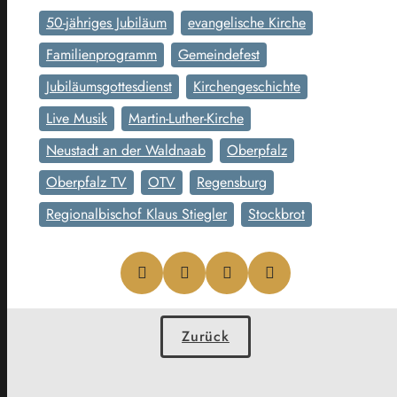
50-jähriges Jubiläum
evangelische Kirche
Familienprogramm
Gemeindefest
Jubiläumsgottesdienst
Kirchengeschichte
Live Musik
Martin-Luther-Kirche
Neustadt an der Waldnaab
Oberpfalz
Oberpfalz TV
OTV
Regensburg
Regionalbischof Klaus Stiegler
Stockbrot
Zurück