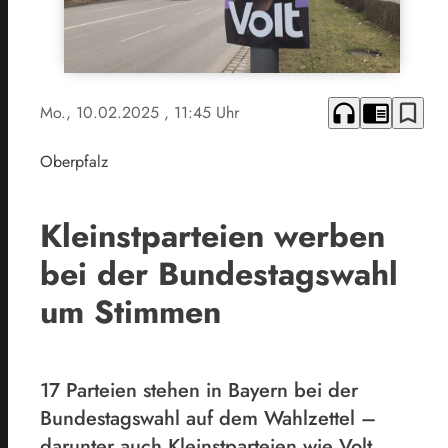
headphones
chrome_reader_mode
bookmark_border
Mo., 10.02.2025
, 11:45 Uhr
Oberpfalz
Kleinstparteien werben
bei der Bundestagswahl
um Stimmen
17 Parteien stehen in Bayern bei der
Bundestagswahl auf dem Wahlzettel –
darunter auch Kleinstparteien wie Volt,