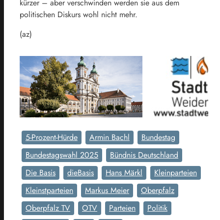
kürzer – aber verschwinden werden sie aus dem
politischen Diskurs wohl nicht mehr.
(az)
5-Prozent-Hürde
Armin Bachl
Bundestag
Bundestagswahl 2025
Bündnis Deutschland
Die Basis
dieBasis
Hans Märkl
Kleinparteien
Kleinstparteien
Markus Meier
Oberpfalz
Oberpfalz TV
OTV
Parteien
Politik