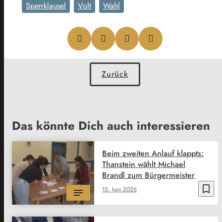
Sperrklausel
Volt
Wahl
Zurück
Das könnte Dich auch interessieren
Beim zweiten Anlauf klappts:
Thanstein wählt Michael
Brandl zum Bürgermeister
bookmark_border
15. Juni 2026