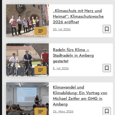
„Klimaschutz mit Herz und
Heimat“: Klimaschutzwoche
2026 eröffnet
bookmark_border
20. Juli 2026
Radeln fürs Klima –
Stadtradeln in Amberg
gestartet
bookmark_border
8. Juli 2026
Klimawandel und
Klimabildung: Ein Vortrag von
Michael Zeitler am GMG in
Amberg
bookmark_border
26. März 2026