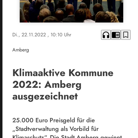
headphones
chrome_reader_mode
bookmark_border
Di., 22.11.2022
, 10:10 Uhr
Amberg
Klimaaktive Kommune
2022: Amberg
ausgezeichnet
25.000 Euro Preisgeld für die
„Stadtverwaltung als Vorbild für
Klimaschutz“. Die Stadt Amberg gewinnt