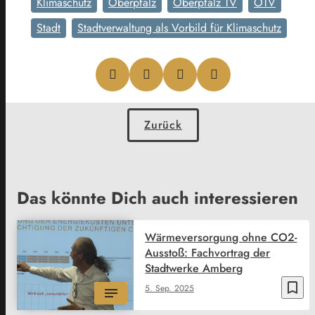
Klimaschutz
Oberpfalz
Oberpfalz TV
OTV
Stadt
Stadtverwaltung als Vorbild für Klimaschutz
Zurück
Das könnte Dich auch interessieren
Wärmeversorgung ohne CO2-
Ausstoß: Fachvortrag der
Stadtwerke Amberg
bookmark_border
5. Sep. 2025