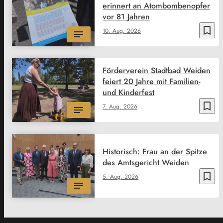
erinnert an Atombombenopfer
vor 81 Jahren
bookmark_border
10. Aug. 2026
Förderverein Stadtbad Weiden
feiert 20 Jahre mit Familien-
und Kinderfest
bookmark_border
7. Aug. 2026
Historisch: Frau an der Spitze
des Amtsgericht Weiden
bookmark_border
5. Aug. 2026