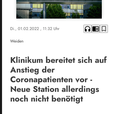
headphones
chrome_reader_mode
bookmark_border
Di., 01.02.2022
, 11:32 Uhr
Weiden
Klinikum bereitet sich auf
Anstieg der
Coronapatienten vor -
Neue Station allerdings
noch nicht benötigt