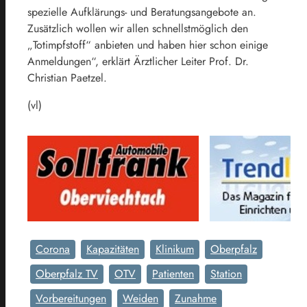
spezielle Aufklärungs- und Beratungsangebote an.
Zusätzlich wollen wir allen schnellstmöglich den
„Totimpfstoff“ anbieten und haben hier schon einige
Anmeldungen“, erklärt Ärztlicher Leiter Prof. Dr.
Christian Paetzel.
(vl)
Corona
Kapazitäten
Klinikum
Oberpfalz
Oberpfalz TV
OTV
Patienten
Station
Vorbereitungen
Weiden
Zunahme