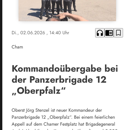
headphones
chrome_reader_mode
bookmark_border
Di., 02.06.2026
, 14:40 Uhr
Cham
Kommandoübergabe bei
der Panzerbrigade 12
„Oberpfalz“
Oberst Jörg Stenzel ist neuer Kommandeur der
Panzerbrigade 12 „Oberpfalz“. Bei einem feierlichen
Appell auf dem Chamer Festplatz hat Brigadegeneral