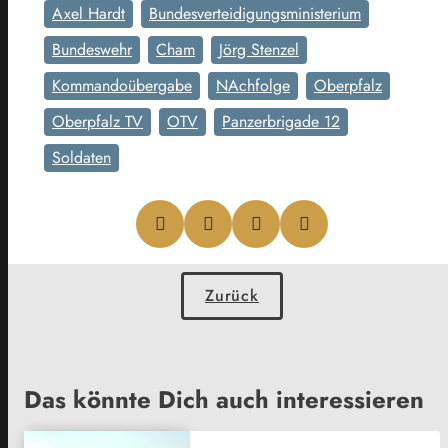
Axel Hardt
Bundesverteidigungsministerium
Bundeswehr
Cham
Jörg Stenzel
Kommandoübergabe
NAchfolge
Oberpfalz
Oberpfalz TV
OTV
Panzerbrigade 12
Soldaten
Zurück
Das könnte Dich auch interessieren