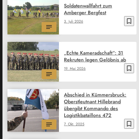
Soldatenwallfahrt zum
Amberger Bergfest
bookmark_border
3. Juli 2026
„Echte Kameradschaft“: 31
Rekruten legen Gelöbnis ab
bookmark_border
19. Mai 2026
Abschied in Kümmersbruck:
Oberstleutnant Hillebrand
übergibt Kommando des
Logistikbataillons 472
bookmark_border
7. Okt. 2025