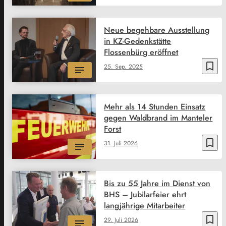
Neue begehbare Ausstellung
in KZ-Gedenkstätte
Flossenbürg eröffnet
bookmark_border
25. Sep. 2025
Mehr als 14 Stunden Einsatz
gegen Waldbrand im Manteler
Forst
bookmark_border
31. Juli 2026
Bis zu 55 Jahre im Dienst von
BHS – Jubilarfeier ehrt
langjährige Mitarbeiter
bookmark_border
29. Juli 2026