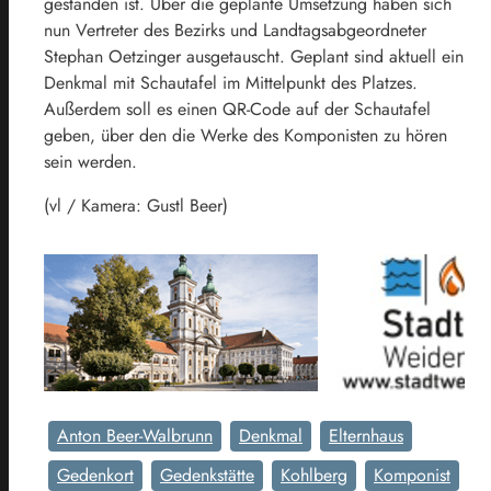
gestanden ist. Über die geplante Umsetzung haben sich
nun Vertreter des Bezirks und Landtagsabgeordneter
Stephan Oetzinger ausgetauscht. Geplant sind aktuell ein
Denkmal mit Schautafel im Mittelpunkt des Platzes.
Außerdem soll es einen QR-Code auf der Schautafel
geben, über den die Werke des Komponisten zu hören
sein werden.
(vl / Kamera: Gustl Beer)
Anton Beer-Walbrunn
Denkmal
Elternhaus
Gedenkort
Gedenkstätte
Kohlberg
Komponist