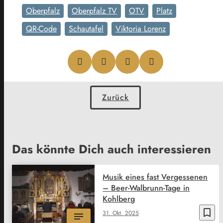
Oberpfalz
Oberpfalz TV
OTV
Platz
QR-Code
Schautafel
Viktoria Lorenz
Zurück
Das könnte Dich auch interessieren
Musik eines fast Vergessenen
– Beer-Walbrunn-Tage in
Kohlberg
bookmark_border
31. Okt. 2025