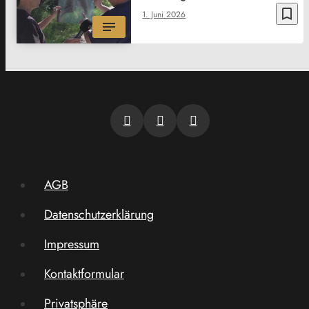
bookmark_border
1. Juni 2026
AGB
Datenschutzerklärung
Impressum
Kontaktformular
Privatsphäre