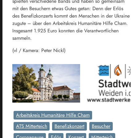
spielten verschiedene Bands und haben so gemeinsam
mit den Besuchern etwas Gutes getan: Denn der Erlös
des Benefizkonzerts kommt den Menschen in der Ukraine
zugute – über den Arbeitskreis Humanitäre Hilfe Cham.
Insgesamt 1.925 Euro konnten die Verantwortlichen
sammeln.
(vl / Kamera: Peter Nickl)
Arbeitskreis Humanitäre Hilfe Cham
ATS Mitterteich
Benefizkonzert
Besucher
Coronapause
Erlös
Konzert
Mitterteich