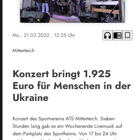
headphones
chrome_reader_mode
bookmark_border
Mo., 21.03.2022
, 12:25 Uhr
Mitterteich
Konzert bringt 1.925
Euro für Menschen in der
Ukraine
Konzert des Sportvereins ATS Mitterteich: Sieben
Stunden lang gab es am Wochenende Livemusik auf
dem Parkplatz des Sportheims. Von 17 bis 24 Uhr