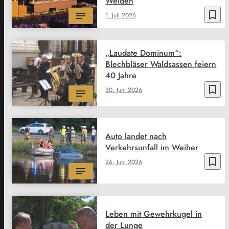
Weiden
bookmark_border
1. Juli 2026
„Laudate Dominum“:
Blechbläser Waldsassen feiern
40 Jahre
bookmark_border
30. Juni 2026
Auto landet nach
Verkehrsunfall im Weiher
bookmark_border
26. Juni 2026
Leben mit Gewehrkugel in
der Lunge