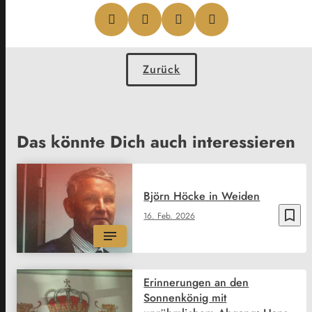
Zurück
Das könnte Dich auch interessieren
Björn Höcke in Weiden
bookmark_border
16. Feb. 2026
Erinnerungen an den
Sonnenkönig mit