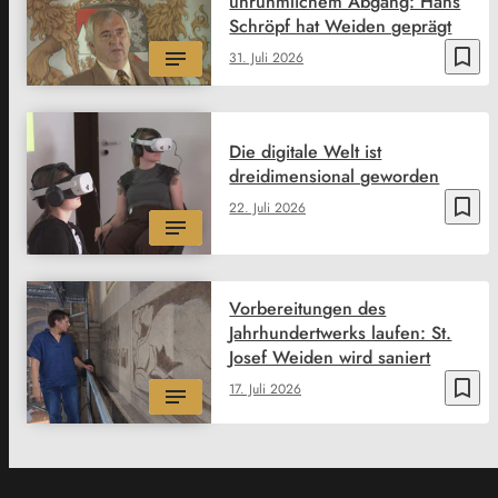
unrühmlichem Abgang: Hans
Schröpf hat Weiden geprägt
bookmark_border
31. Juli 2026
Die digitale Welt ist
dreidimensional geworden
bookmark_border
22. Juli 2026
Vorbereitungen des
Jahrhundertwerks laufen: St.
Josef Weiden wird saniert
bookmark_border
17. Juli 2026