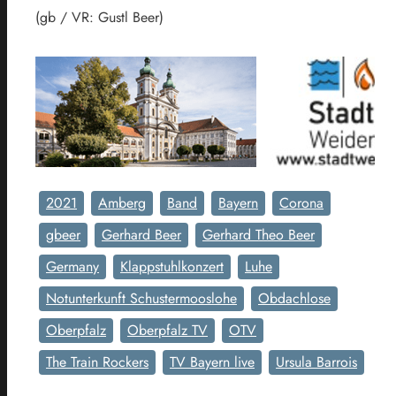
(gb / VR: Gustl Beer)
2021
Amberg
Band
Bayern
Corona
gbeer
Gerhard Beer
Gerhard Theo Beer
Germany
Klappstuhlkonzert
Luhe
Notunterkunft Schustermooslohe
Obdachlose
Oberpfalz
Oberpfalz TV
OTV
The Train Rockers
TV Bayern live
Ursula Barrois