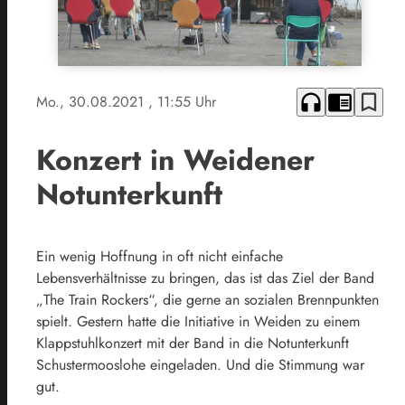
headphones
chrome_reader_mode
bookmark_border
Mo., 30.08.2021
, 11:55 Uhr
Konzert in Weidener
Notunterkunft
Ein wenig Hoffnung in oft nicht einfache
Lebensverhältnisse zu bringen, das ist das Ziel der Band
„The Train Rockers“, die gerne an sozialen Brennpunkten
spielt. Gestern hatte die Initiative in Weiden zu einem
Klappstuhlkonzert mit der Band in die Notunterkunft
Schustermooslohe eingeladen. Und die Stimmung war
gut.