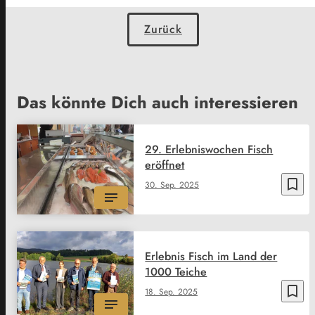
Zurück
Das könnte Dich auch interessieren
29. Erlebniswochen Fisch
eröffnet
bookmark_border
30. Sep. 2025
Erlebnis Fisch im Land der
1000 Teiche
bookmark_border
18. Sep. 2025