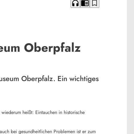
headphones
chrome_reader_mode
bookmark_border
seum Oberpfalz
museum Oberpfalz. Ein wichtiges
wiederum heißt: Eintauchen in historische
r auch bei gesundheitlichen Problemen ist er zum