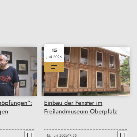
15
Juni 2026
höpfungen“:
Einbau der Fenster im
gen
Freilandmuseum Oberpfalz
bookmark_border
bookmark_border
15. Juni 2026
17:55