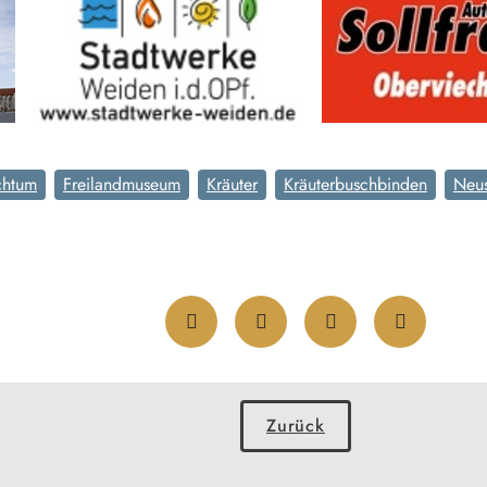
chtum
Freilandmuseum
Kräuter
Kräuterbuschbinden
Neus
Zurück