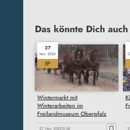
Das könnte Dich auch 
27
Nov. 2025
O
Wintermarkt mit
K
Winterarbeiten im
F
Freilandmuseum Oberpfalz
bookmark_border
27. Nov. 2025
12:58
2