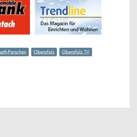
ath-Perschen
Oberpfalz
Oberpfalz TV