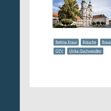
Bettina Kraus
Bräuche
Brau
OTV
Ulrike Gschwendter