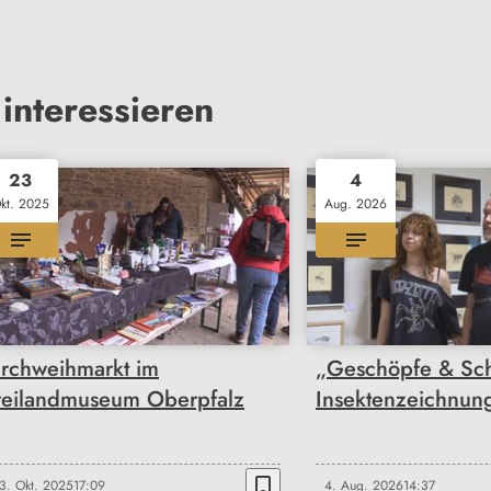
interessieren
23
4
kt. 2025
Aug. 2026
irchweihmarkt im
„Geschöpfe & Sc
reilandmuseum Oberpfalz
Insektenzeichnun
bookmark_border
3. Okt. 2025
17:09
4. Aug. 2026
14:37