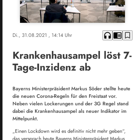
headphones
chrome_reader_mode
bookmark_border
Di., 31.08.2021
, 14:14 Uhr
Krankenhausampel löst 7-
Tage-Inzidenz ab
Bayerns Ministerpräsident Markus Söder stellte heute
die neuen Corona-Regeln für den Freistaat vor.
Neben vielen Lockerungen und der 3G Regel stand
dabei die Krankenhausampel als neuer Indikator im
Mittelpunkt.
„Einen Lockdown wird es definitiv nicht mehr geben“,
das versprach heute Bayerns Ministerpräsident Markus