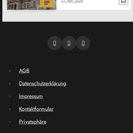
bookmark_border
21. Apr. 2026
AGB
Datenschutzerklärung
Impressum
Kontaktformular
Privatsphäre