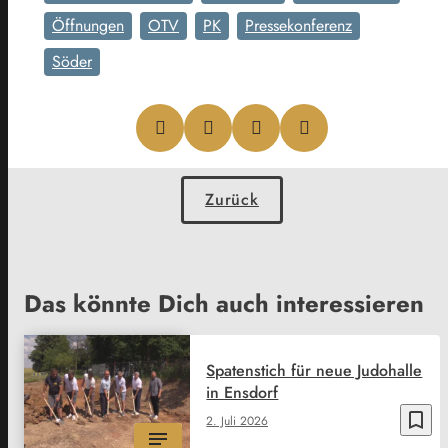
Öffnungen
OTV
PK
Pressekonferenz
Söder
Zurück
Das könnte Dich auch interessieren
Spatenstich für neue Judohalle
in Ensdorf
bookmark_border
2. Juli 2026