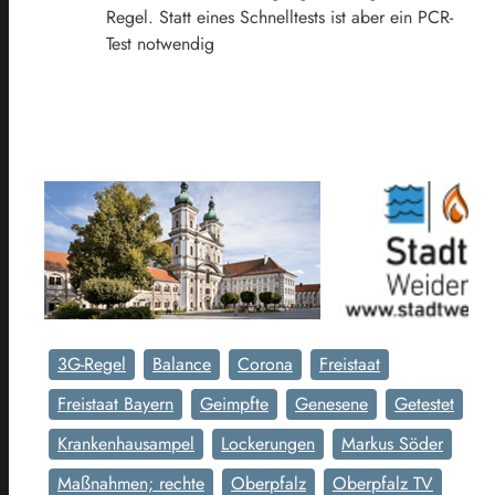
Regel. Statt eines Schnelltests ist aber ein PCR-
Test notwendig
3G-Regel
Balance
Corona
Freistaat
Freistaat Bayern
Geimpfte
Genesene
Getestet
Krankenhausampel
Lockerungen
Markus Söder
Maßnahmen; rechte
Oberpfalz
Oberpfalz TV