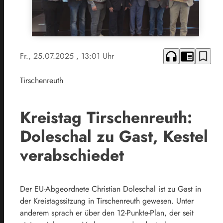
headphones
chrome_reader_mode
bookmark_border
Fr., 25.07.2025
, 13:01 Uhr
Tirschenreuth
Kreistag Tirschenreuth:
Doleschal zu Gast, Kestel
verabschiedet
Der EU-Abgeordnete Christian Doleschal ist zu Gast in
der Kreistagssitzung in Tirschenreuth gewesen. Unter
anderem sprach er über den 12-Punkte-Plan, der seit