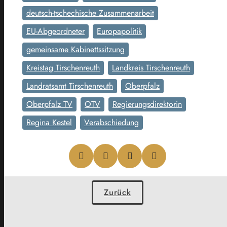
deutsch-tschechische Zusammenarbeit
EU-Abgeordneter
Europapolitik
gemeinsame Kabinettssitzung
Kreistag Tirschenreuth
Landkreis Tirschenreuth
Landratsamt Tirschenreuth
Oberpfalz
Oberpfalz TV
OTV
Regierungsdirektorin
Regina Kestel
Verabschiedung
Zurück