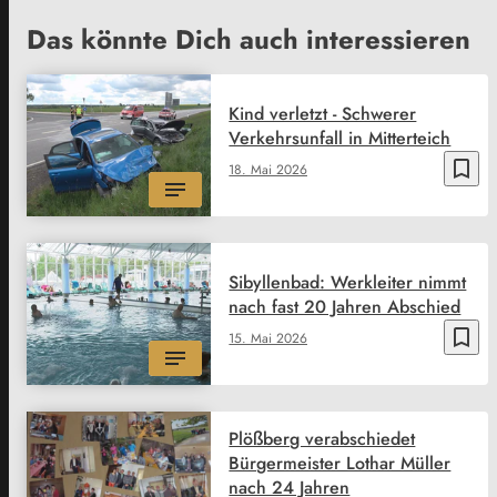
Das könnte Dich auch interessieren
Kind verletzt - Schwerer
Verkehrsunfall in Mitterteich
bookmark_border
18. Mai 2026
Sibyllenbad: Werkleiter nimmt
nach fast 20 Jahren Abschied
bookmark_border
15. Mai 2026
Plößberg verabschiedet
Bürgermeister Lothar Müller
nach 24 Jahren