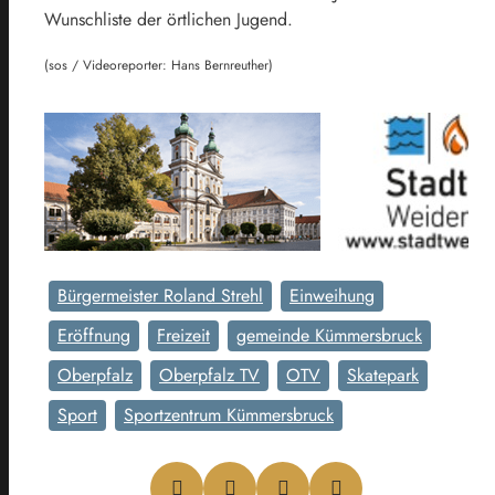
Wunschliste der örtlichen Jugend.
(sos / Videoreporter: Hans Bernreuther)
Bürgermeister Roland Strehl
Einweihung
Eröffnung
Freizeit
gemeinde Kümmersbruck
Oberpfalz
Oberpfalz TV
OTV
Skatepark
Sport
Sportzentrum Kümmersbruck