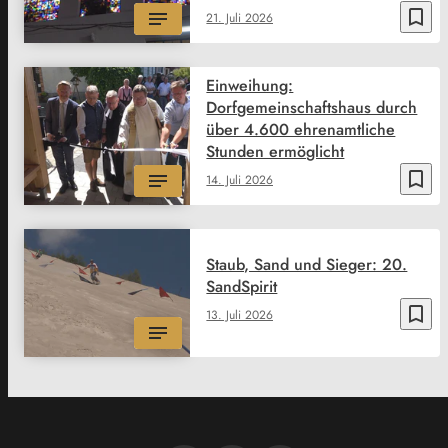
bookmark_border
21. Juli 2026
Einweihung:
Dorfgemeinschaftshaus durch
über 4.600 ehrenamtliche
Stunden ermöglicht
bookmark_border
14. Juli 2026
Staub, Sand und Sieger: 20.
SandSpirit
bookmark_border
13. Juli 2026