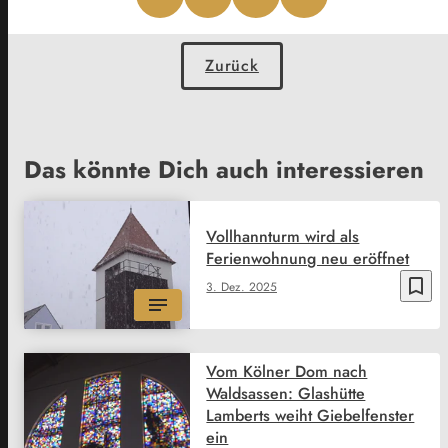
Zurück
Das könnte Dich auch interessieren
Vollhannturm wird als
Ferienwohnung neu eröffnet
bookmark_border
3. Dez. 2025
Vom Kölner Dom nach
Waldsassen: Glashütte
Lamberts weiht Giebelfenster
ein