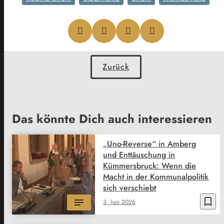
Zurück
Das könnte Dich auch interessieren
„Uno-Reverse“ in Amberg
und Enttäuschung in
Kümmersbruck: Wenn die
Macht in der Kommunalpolitik
sich verschiebt
bookmark_border
3. Juni 2026