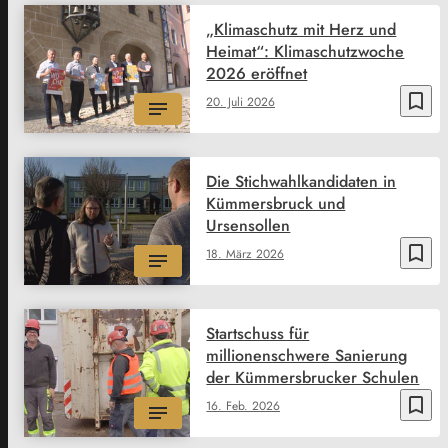
„Klimaschutz mit Herz und
Heimat“: Klimaschutzwoche
2026 eröffnet
bookmark_border
20. Juli 2026
Die Stichwahlkandidaten in
Kümmersbruck und
Ursensollen
bookmark_border
18. März 2026
Startschuss für
millionenschwere Sanierung
der Kümmersbrucker Schulen
bookmark_border
16. Feb. 2026