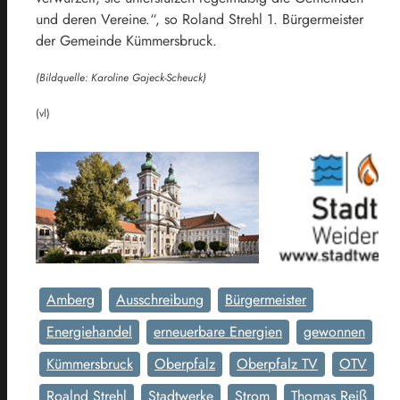
und deren Vereine.“, so Roland Strehl 1. Bürgermeister
der Gemeinde Kümmersbruck.
(Bildquelle: Karoline Gajeck-Scheuck)
(vl)
Amberg
Ausschreibung
Bürgermeister
Energiehandel
erneuerbare Energien
gewonnen
Kümmersbruck
Oberpfalz
Oberpfalz TV
OTV
Roalnd Strehl
Stadtwerke
Strom
Thomas Reiß