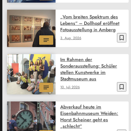
„Vom breiten Spektrum des
Lebens“ – Dollhopf eröffnet
Fotoausstellung in Amberg
bookmark_border
3. Aug. 2026
Im Rahmen der
Sonderausstellung: Schüler
stellen Kunstwerke im
Stadtmuseum aus
bookmark_border
10. Juli 2026
Abverkauf heute im
Eisenbahnmuseum Weiden:
Horst Scheiner geht es
„schlecht“