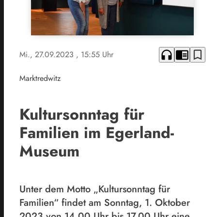
headphones
chrome_reader_mode
bookmark_border
Mi., 27.09.2023
, 15:55 Uhr
Marktredwitz
Kultursonntag für
Familien im Egerland-
Museum
Unter dem Motto „Kultursonntag für
Familien“ findet am Sonntag, 1. Oktober
2023 von 14.00 Uhr bis 17.00 Uhr eine