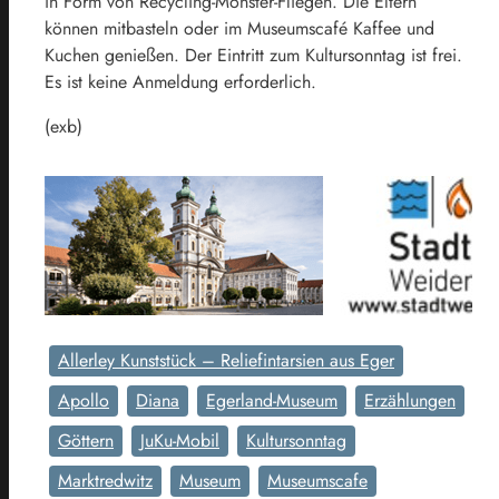
in Form von Recycling-Monster-Fliegen. Die Eltern
können mitbasteln oder im Museumscafé Kaffee und
Kuchen genießen. Der Eintritt zum Kultursonntag ist frei.
Es ist keine Anmeldung erforderlich.
(exb)
Allerley Kunststück – Reliefintarsien aus Eger
Apollo
Diana
Egerland-Museum
Erzählungen
Göttern
JuKu-Mobil
Kultursonntag
Marktredwitz
Museum
Museumscafe