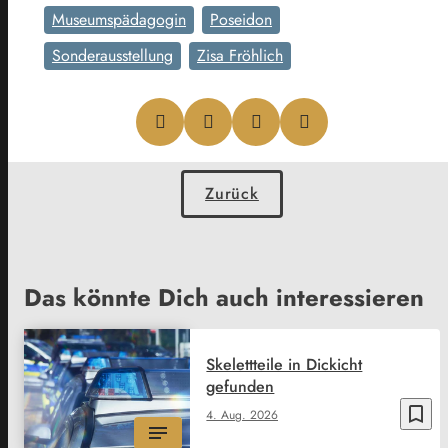
Museumspädagogin
Poseidon
Sonderausstellung
Zisa Fröhlich
Zurück
Das könnte Dich auch interessieren
Skelettteile in Dickicht
gefunden
bookmark_border
4. Aug. 2026