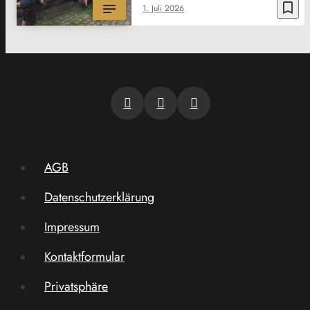
bookmark_border
1. Juli 2026
AGB
Datenschutzerklärung
Impressum
Kontaktformular
Privatsphäre