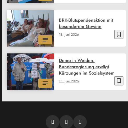
BRK-Blutspendenaktion mit
besonderem Gewinn
bookmark_border
18. Juni 2026
Demo in Weiden:
Bundesregierung erwägt
Kürzungen im Sozialsystem
bookmark_border
15. Juni 2026