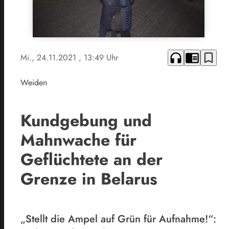
headphones
chrome_reader_mode
bookmark_border
Mi., 24.11.2021
, 13:49 Uhr
Weiden
Kundgebung und
Mahnwache für
Geflüchtete an der
Grenze in Belarus
„Stellt die Ampel auf Grün für Aufnahme!“: