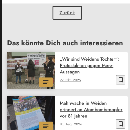
Zurück
Das könnte Dich auch interessieren
„Wir sind Weidens Töchter“:
Protestaktion gegen Merz-
Aussagen
bookmark_border
27. Okt. 2025
Mahnwache in Weiden
erinnert an Atombombenopfer
vor 81 Jahren
bookmark_border
10. Aug. 2026