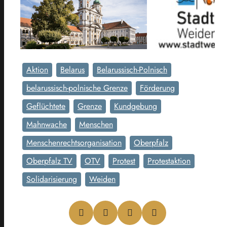
Aktion
Belarus
Belarussisch-Polnisch
belarussisch-polnische Grenze
Förderung
Geflüchtete
Grenze
Kundgebung
Mahnwache
Menschen
Menschenrechtsorganisation
Oberpfalz
Oberpfalz TV
OTV
Protest
Protestaktion
Solidarisierung
Weiden