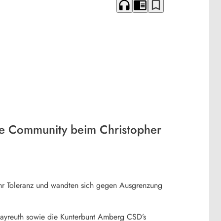
headphones
chrome_reader_mode
bookmark_border
eere Community beim Christopher
ehr Toleranz und wandten sich gegen Ausgrenzung
Bayreuth sowie die Kunterbunt Amberg CSD’s