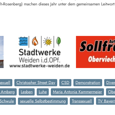
Rosenberg) machen dieses Jahr unter dem gemeinsamen Leitwort „Si
sexuell
Christopher Street Day
CSD
Demonstration
Dive
t Amberg
Lesben
Luhe
Maria Antonia Kammermeier
Obe
Schwule
sexuelle Selbstbestimmung
Transsexuell
TV Bayern