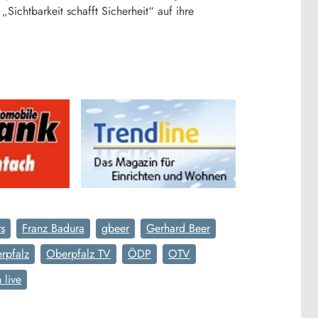
chtbarkeit schafft Sicherheit“ auf ihre
rs
Franz Badura
gbeer
Gerhard Beer
rpfalz
Oberpfalz TV
ÖDP
OTV
 live