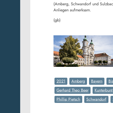
(Amberg, Schwandorf und Sulzbach-
Anliegen aufmerksam.
(gb)
2021
Amberg
Bayern
Bi
Gerhard Theo Beer
Kunterbun
Phillip Pietsch
Schwandorf