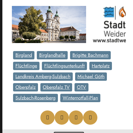
Birgland
Birglandhalle
Brigitte Bachmann
Flüchtlinge
Flüchtlingsunterkunft
Hartplatz
Landkreis Amberg-Sulzbach
Michael Göth
Oberpfalz
Oberpfalz TV
OTV
Sulzbach-Rosenberg
Winternotfall-Plan