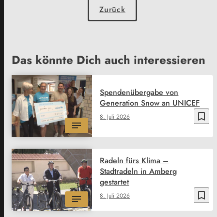
Zurück
Das könnte Dich auch interessieren
Spendenübergabe von
Generation Snow an UNICEF
bookmark_border
8. Juli 2026
Radeln fürs Klima –
Stadtradeln in Amberg
gestartet
bookmark_border
8. Juli 2026