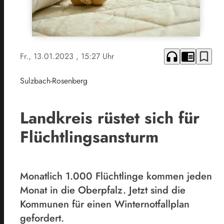
headphones
chrome_reader_mode
bookmark_border
Fr., 13.01.2023
, 15:27 Uhr
Sulzbach-Rosenberg
Landkreis rüstet sich für
Flüchtlingsansturm
Monatlich 1.000 Flüchtlinge kommen jeden
Monat in die Oberpfalz. Jetzt sind die
Kommunen für einen Winternotfallplan
gefordert.