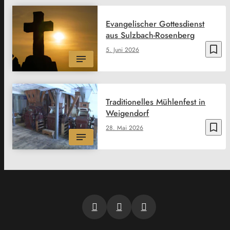
Evangelischer Gottesdienst
aus Sulzbach-Rosenberg
bookmark_border
5. Juni 2026
Traditionelles Mühlenfest in
Weigendorf
bookmark_border
28. Mai 2026