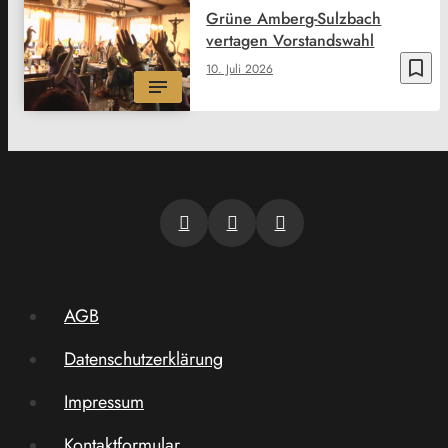
Grüne Amberg-Sulzbach
vertagen Vorstandswahl
bookmark_border
10. Juli 2026
AGB
Datenschutzerklärung
Impressum
Kontaktformular