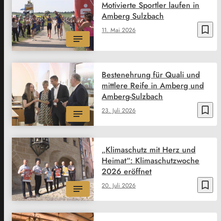
Motivierte Sportler laufen in
Amberg Sulzbach
bookmark_border
11. Mai 2026
Bestenehrung für Quali und
mittlere Reife in Amberg und
Amberg-Sulzbach
bookmark_border
23. Juli 2026
„Klimaschutz mit Herz und
Heimat“: Klimaschutzwoche
2026 eröffnet
bookmark_border
20. Juli 2026