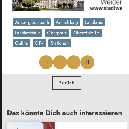
Amberg-Sulzbach
Anmeldung
Landkreis
Landkreislauf
Oberpfalz
Oberpfalz TV
Online
OTV
Stationen
Zurück
Das könnte Dich auch interessieren