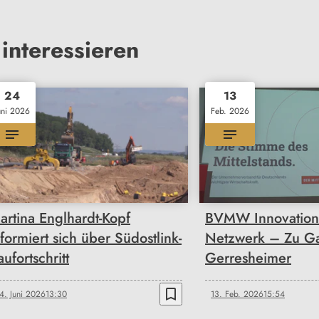
interessieren
24
13
uni 2026
Feb. 2026
artina Englhardt-Kopf
BVMW Innovation t
nformiert sich über Südostlink-
Netzwerk – Zu Ga
aufortschritt
Gerresheimer
bookmark_border
4. Juni 2026
13:30
13. Feb. 2026
15:54