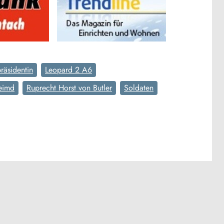
räsidentin
Leopard 2 A6
eimd
Ruprecht Horst von Butler
Soldaten