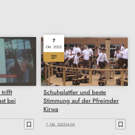
7
Okt. 2025
rifft
Schuhplattler und beste
st bei
Stimmung auf der Pfreimder
Kirwa
bookmark_border
bookmark_border
7. Okt. 2025
14:04