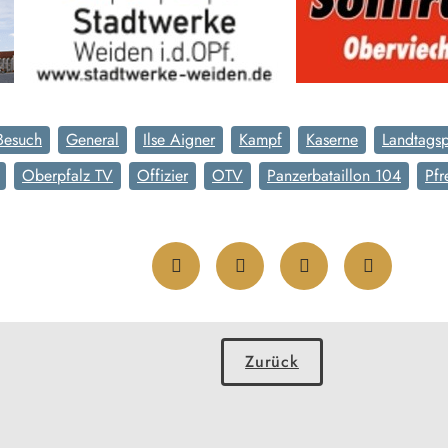
Besuch
General
Ilse Aigner
Kampf
Kaserne
Landtagsp
Oberpfalz TV
Offizier
OTV
Panzerbataillon 104
Pfr
Zurück