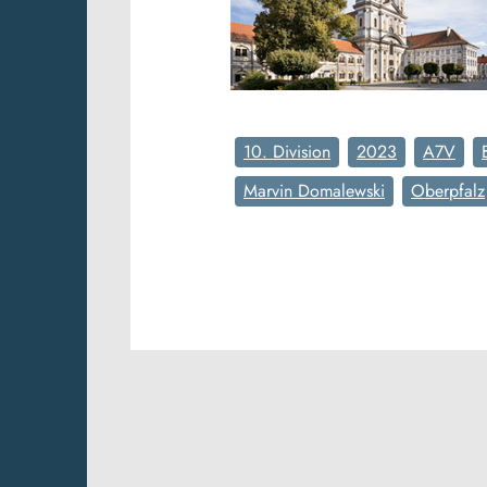
10. Division
2023
A7V
Marvin Domalewski
Oberpfalz