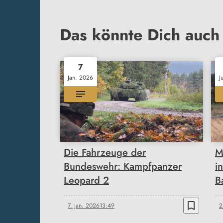
Das könnte Dich auch 
7
Jan. 2026
J
Die Fahrzeuge der
M
Bundeswehr: Kampfpanzer
i
Leopard 2
B
bookmark_border
7. Jan. 2026
13:49
2