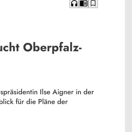
headphones
chrome_reader_mode
bookmark_border
ucht Oberpfalz-
präsidentin Ilse Aigner in der
lick für die Pläne der