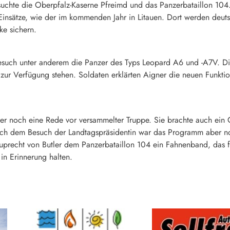
suchte die Oberpfalz-Kaserne Pfreimd und das Panzerbataillon 104. 
Einsätze, wie der im kommenden Jahr in Litauen. Dort werden deu
e sichern.
 Besuch unter anderem die Panzer des Typs Leopard A6 und -A7V. D
zur Verfügung stehen. Soldaten erklärten Aigner die neuen Funktio
er noch eine Rede vor versammelter Truppe. Sie brachte auch ein 
Nach dem Besuch der Landtagspräsidentin war das Programm aber n
precht von Butler dem Panzerbataillon 104 ein Fahnenband, das für 
n Erinnerung halten.