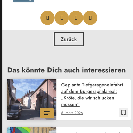
Zurück
Das könnte Dich auch interessieren
Geplante Tiefgarageneinfahrt
auf dem Bürgerspitalareal:
„Kröte, die wir schlucken
müssen“
bookmark_border
5. März 2026