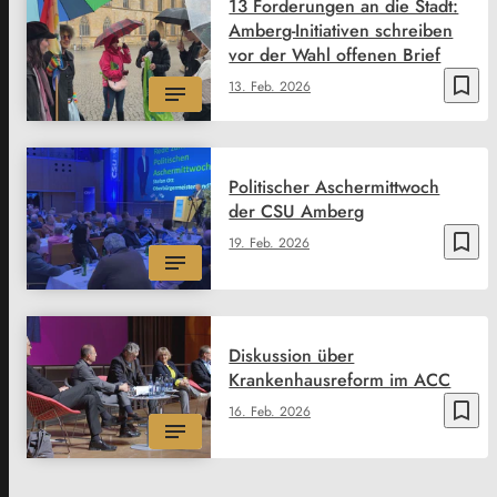
13 Forderungen an die Stadt:
Amberg-Initiativen schreiben
vor der Wahl offenen Brief
bookmark_border
13. Feb. 2026
Politischer Aschermittwoch
der CSU Amberg
bookmark_border
19. Feb. 2026
Diskussion über
Krankenhausreform im ACC
bookmark_border
16. Feb. 2026