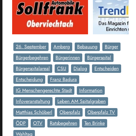
26. September
Amberg
Bebauung
Bürger
Bürgerbegehren
Bürgerinnen
Bürgerspital
Bürgerspitalareal
CSU
Dialog
Entscheiden
Entscheidung
Franz Badura
IG Menschengerechte Stadt
Information
Infoveranstaltung
Leben AM Spitalgraben
Matthias Schöberl
Oberpfalz
Oberpfalz TV
ÖDP
OTV
Ratsbegehren
Ten Brinke
Wahltag