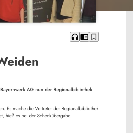
headphones
chrome_reader_mode
bookmark_border
 Weiden
e Bayernwerk AG nun der Regionalbibliothek
n. Es mache die Vertreter der Regionalbibliothek
et, hieß es bei der Scheckübergabe.