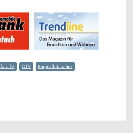
falz TV
OTV
Reginalbibliothek