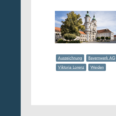
Auszeichnung
Bayernwerk AG
Viktoria Lorenz
Weiden