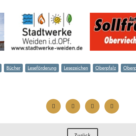
Bücher
Leseförderung
Lesezeichen
Oberpfalz
Oberp
Zurück