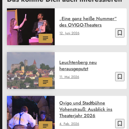
„Eine ganz heiße Nummer“
des OVIGO-Theaters
bookmark_border
12. Juni 2026
Leuchtenberg neu
herausgeputzt
bookmark_border
11. Mai 2026
Ovigo und Stadtbühne
Vohenstrauß: Ausblick ins
Theaterjahr 2026
bookmark_border
4. Feb. 2026