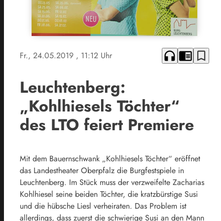
headphones
chrome_reader_mode
bookmark_border
Fr., 24.05.2019
, 11:12 Uhr
Leuchtenberg:
„Kohlhiesels Töchter“
des LTO feiert Premiere
Mit dem Bauernschwank „Kohlhiesels Töchter“ eröffnet
das Landestheater Oberpfalz die Burgfestspiele in
Leuchtenberg. Im Stück muss der verzweifelte Zacharias
Kohlhiesel seine beiden Töchter, die kratzbürstige Susi
und die hübsche Liesl verheiraten. Das Problem ist
allerdings, dass zuerst die schwierige Susi an den Mann