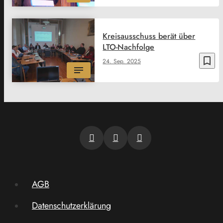
Kreisausschuss berät über
LTO-Nachfolge
bookmark_border
24. Sep. 2025
AGB
Datenschutzerklärung