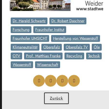
Dr. Harald Schwartz
Dr. Robert Daschner
Forschung
Fraunhofer Institut
Fraunhofer UMSICHT
Herstellung von Wasserstoff
Klimaneutralität
Oberpfalz
Oberpfalz TV
Öle
OTV
Prof. Matthias Franke
Recycling
Technik
Wasserstoff
Wissenschaft
Zurück