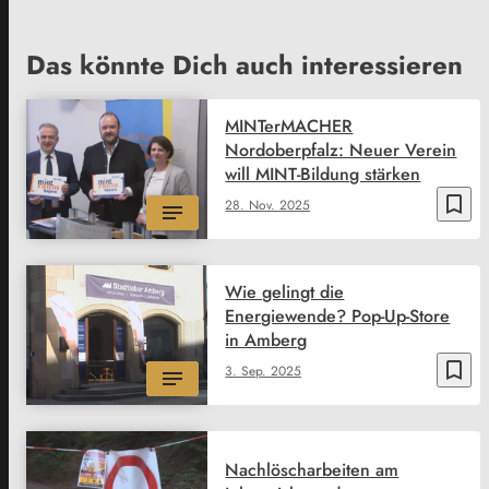
Das könnte Dich auch interessieren
MINTerMACHER
Nordoberpfalz: Neuer Verein
will MINT-Bildung stärken
bookmark_border
28. Nov. 2025
Wie gelingt die
Energiewende? Pop-Up-Store
in Amberg
bookmark_border
3. Sep. 2025
Nachlöscharbeiten am