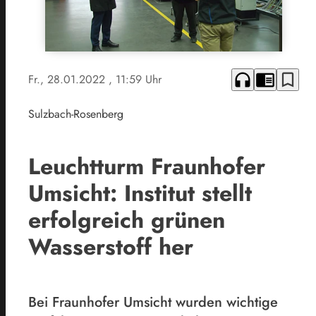
headphones
chrome_reader_mode
bookmark_border
Fr., 28.01.2022
, 11:59 Uhr
Sulzbach-Rosenberg
Leuchtturm Fraunhofer
Umsicht: Institut stellt
erfolgreich grünen
Wasserstoff her
Bei Fraunhofer Umsicht wurden wichtige