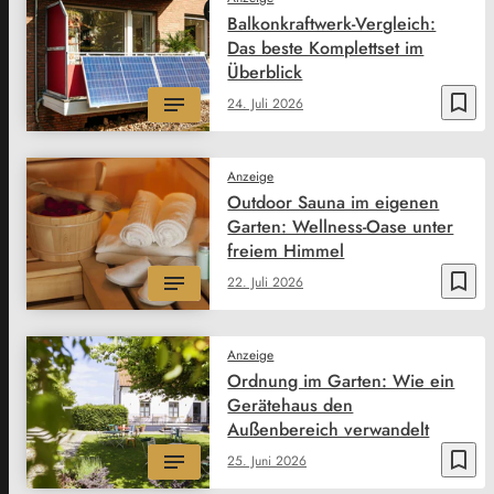
Balkonkraftwerk-Vergleich:
Das beste Komplettset im
Überblick
bookmark_border
24. Juli 2026
Anzeige
Outdoor Sauna im eigenen
Garten: Wellness-Oase unter
freiem Himmel
bookmark_border
22. Juli 2026
Anzeige
Ordnung im Garten: Wie ein
Gerätehaus den
Außenbereich verwandelt
bookmark_border
25. Juni 2026