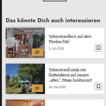
Das könnte Dich auch interessieren
Quelle: Playboy
Vohenstraußerin auf dem
Playboy-Titel
bookmark_border
5. Juni 2026
Vohenstrauß zeigt wie
Gottesdienst auf neuem
„alten“ Wege funktioniert
bookmark_border
26. Mai 2026