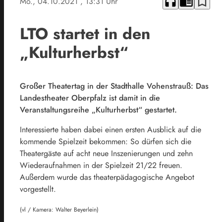
headphones
chrome_reader_mode
bookmark_border
Mo., 04.10.2021
, 13:31 Uhr
LTO startet in den
„Kulturherbst“
Großer Theatertag in der Stadthalle Vohenstrauß: Das
Landestheater Oberpfalz ist damit in die
Veranstaltungsreihe „Kulturherbst“ gestartet.
Interessierte haben dabei einen ersten Ausblick auf die
kommende Spielzeit bekommen: So dürfen sich die
Theatergäste auf acht neue Inszenierungen und zehn
Wiederaufnahmen in der Spielzeit 21/22 freuen.
Außerdem wurde das theaterpädagogische Angebot
vorgestellt.
(vl / Kamera: Walter Beyerlein)