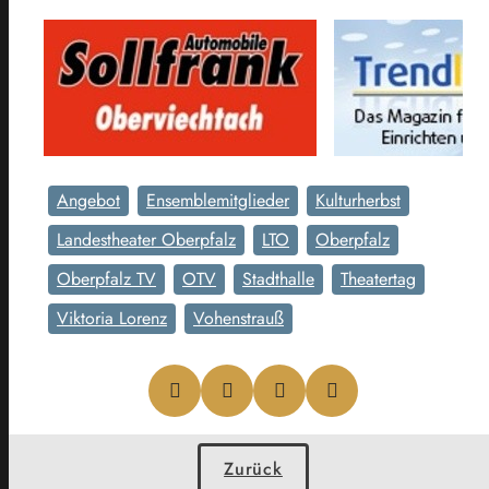
Angebot
Ensemblemitglieder
Kulturherbst
Landestheater Oberpfalz
LTO
Oberpfalz
Oberpfalz TV
OTV
Stadthalle
Theatertag
Viktoria Lorenz
Vohenstrauß
Zurück