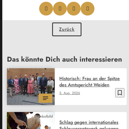
Zurück
Das könnte Dich auch interessieren
Historisch: Frau an der Spitze
des Amtsgericht Weiden
bookmark_border
5. Aug. 2026
@symbolbild
Schlag gegen internationales
Schleusernetzwerk gelungen