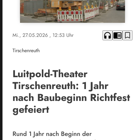
headphones
chrome_reader_mode
bookmark_border
Mi., 27.05.2026
, 12:53 Uhr
Tirschenreuth
Luitpold-Theater
Tirschenreuth: 1 Jahr
nach Baubeginn Richtfest
gefeiert
Rund 1 Jahr nach Beginn der