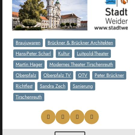
Braujuwaren
Brückner & Brückner Architekten
Hans-Peter Scharl
Kultur
Luitpold-Theater
Martin Hager
Modernes Theater Tirschenreuth
Oberpfalz
Oberpfalz TV
OTV
Peter Brückner
Richtfest
Sandra Zech
Sanierung
Tirschenreuth