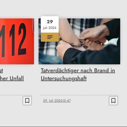
29
Juli 2026
st
Tatverdächtiger nach Brand in
her Unfall
Untersuchungshaft
bookmark_border
bookmark_border
29. Juli 2026
15:47