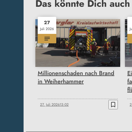
Das könnte Dich auch 
27
Juli 2026
J
Millionenschaden nach Brand
E
in Weiherhammer
f
f
bookmark_border
27. Juli 2026
13:02
2