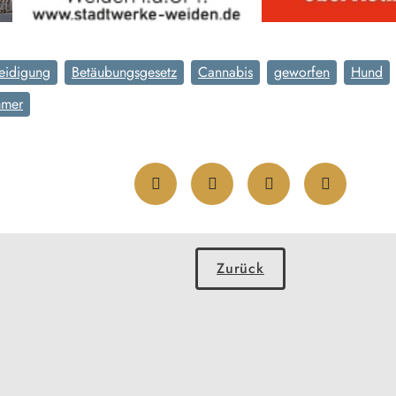
eidigung
Betäubungsgesetz
Cannabis
geworfen
Hund
mmer
Zurück