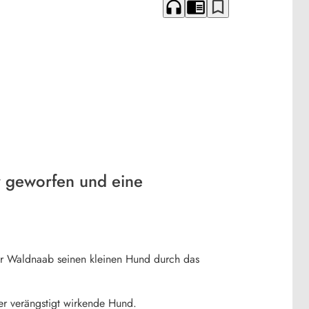
headphones
chrome_reader_mode
bookmark_border
r geworfen und eine
er Waldnaab seinen kleinen Hund durch das
er verängstigt wirkende Hund.