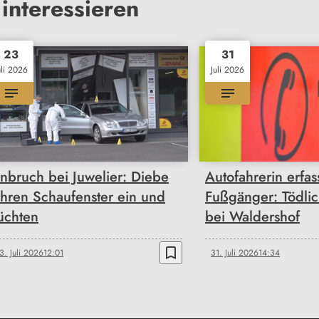
interessieren
23
31
uli 2026
Juli 2026
inbruch bei Juwelier: Diebe
Autofahrerin erfas
ahren Schaufenster ein und
Fußgänger: Tödlic
lüchten
bei Waldershof
bookmark_border
3. Juli 2026
12:01
31. Juli 2026
14:34