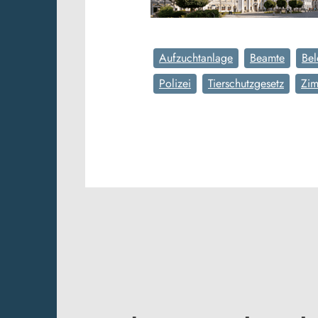
Aufzuchtanlage
Beamte
Bel
Polizei
Tierschutzgesetz
Zi