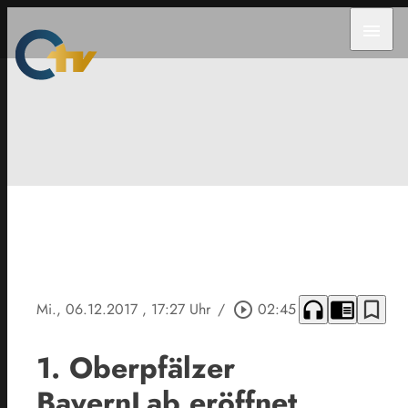
menu
headphones
chrome_reader_mode
bookmark_border
Mi., 06.12.2017
, 17:27 Uhr
/
play_circle_outline
02:45
1. Oberpfälzer
BayernLab eröffnet