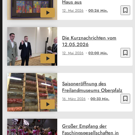
Haus aus
bookmark_border
12. Mai 2026
00:26 Min.
Die Kurznachrichten vom
12.05.2026
bookmark_border
12. Mai 2026
02:00 Min.
Saisoneröffnung des
Freilandmuseums Oberpfalz
bookmark_border
16. März 2026
00:33 Min.
Großer Empfang der
Faschingsgesellschaften in