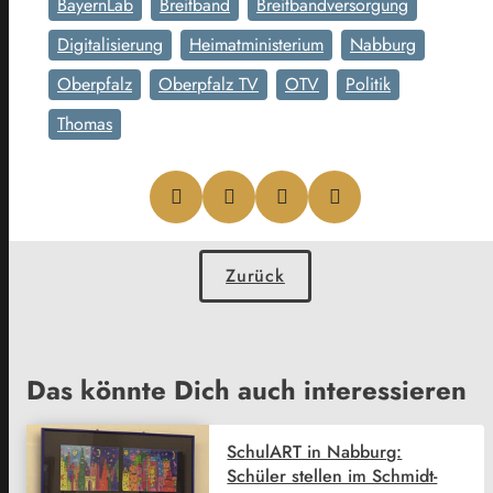
BayernLab
Breitband
Breitbandversorgung
Digitalisierung
Heimatministerium
Nabburg
Oberpfalz
Oberpfalz TV
OTV
Politik
Thomas
Zurück
Das könnte Dich auch interessieren
SchulART in Nabburg:
Schüler stellen im Schmidt-