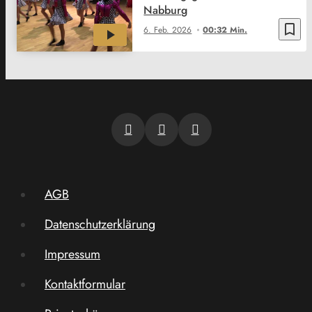
Nabburg
bookmark_border
6. Feb. 2026
00:32 Min.
AGB
Datenschutzerklärung
Impressum
Kontaktformular